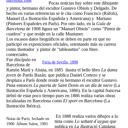
Barcelona.1886
Pocas noticias hay sobre este dibujante
y pintor, hermano del escultor Gustavo Obiols y Delgado. De
hecho en varias referencias se le cita como Francisco (Ráfols),
Manuel (La Ilustración Española y Americana) y Mariano
(Pintores Españoles en París). Por otro lado, en la
Guía de
Barcelona
de 1908 figura un "Manuel Obiols" como "Pintor de
cuadros" y que reside en la calle Muntaner.
Los escasos datos biográficos se deben en parte en que no
participó en exposiciones oficiales, orientando más su carrera
como ilustrador y pintor de "tableautins" con fines
comerciales.
Fue discípulo en
Feria de Sevilla, 1898
Barcelona de
Ramón Martí y Alsina, en 1885 ilustra el bello libro
La dama
joven
de Pardo Bazán, que publica Daniel Cortezo y se
desplaza a París donde reside su hermano el escultor Gustavo.
Pinta entonces
La puerta de Saint Denis en un día de nieve
(La
Ilustración Española y Americana, 1886). En la capital francesa
debió de estar poco tiempo pues en 1886 realiza varias obras
localizadas en Barcelona como
El sport en Barcelona
(La
Ilustración Ibérica).
En 1888 realiza varios dibujos a la
Notas de París, fechado en
tinta como
Lo saltant d´aygua
que
1900. Album Salon, 1901.
publica en
La Ilustració Catalana,