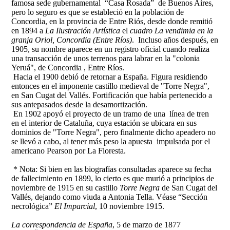
famosa sede gubernamental “Casa Rosada” de Buenos Aires,
pero lo seguro es que se estableció en la población de
Concordia, en la provincia de Entre Riós, desde donde remitió
en 1894 a
La Ilustración Artística
el
cuadro La vendimia en la
granja Oriol, Concordia (Entre Ríos)
. Incluso años después, en
1905, su nombre aparece en un registro oficial cuando realiza
una transacción de unos terrenos para labrar en la "colonia
Yeruá", de Concordia , Entre Ríos.
Hacia el 1900 debió de retornar a España. Figura residiendo
entonces en el imponente castillo medieval de "Torre Negra",
en San Cugat del Vallés. Fortificación que había pertenecido a
sus antepasados desde la desamortización.
En 1902 apoyó el proyecto de un tramo de una línea de tren
en el interior de Cataluña, cuya estación se ubicara en sus
dominios de "Torre Negra", pero finalmente dicho apeadero no
se llevó a cabo, al tener más peso la apuesta impulsada por el
americano Pearson por La Floresta.
* Nota: Si bien en las biografías consultadas aparece su fecha
de fallecimiento en 1899, lo cierto es que murió a principios de
noviembre de 1915 en su castillo
Torre Negra
de San Cugat del
Vallés, dejando como viuda a Antonia Tella. Véase
“Sección
necrológica”
El Imparcial
, 10 noviembre 1915.
La correspondencia de España
, 5 de marzo de 1877