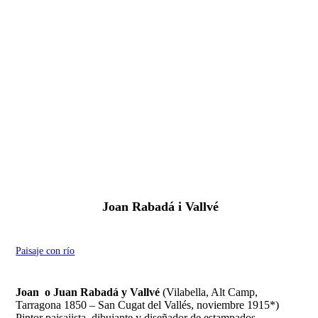
Fernando Alcolea
Joan Rabadá i Vallvé
Paisaje con río
Joan o Juan Rabadá y Vallvé
(Vilabella, Alt Camp,
Tarragona 1850 – San Cugat del Vallés, noviembre 1915*)
Pintor paisajista, dibujante y diseñador de estampados.