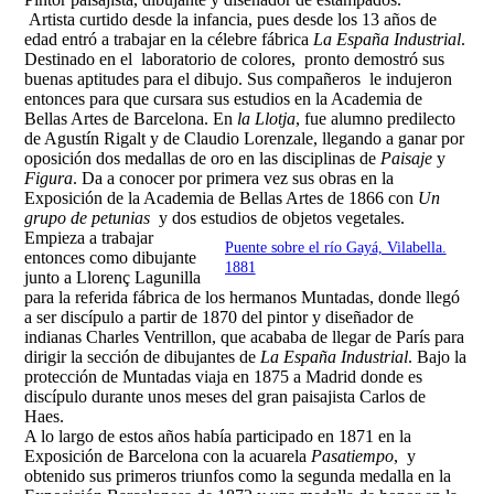
Artista curtido desde la infancia, pues desde los 13 años de
edad entró a trabajar en la célebre fábrica
La España Industrial
.
Destinado en el laboratorio de colores, pronto demostró sus
buenas aptitudes para el dibujo. Sus compañeros le indujeron
entonces para que cursara sus estudios en la Academia de
Bellas Artes de Barcelona. En
la Llotja
, fue alumno predilecto
de Agustín Rigalt y de Claudio Lorenzale, llegando a ganar por
oposición dos medallas de oro en las disciplinas de
Paisaje
y
Figura
. Da a conocer por primera vez sus obras en la
Exposición de la Academia de Bellas Artes de 1866 con
Un
grupo de petunias
y dos estudios de objetos vegetales.
Empieza a trabajar
Puente sobre el río Gayá, Vilabella.
entonces como dibujante
1881
junto a Llorenç Lagunilla
para la referida fábrica de los hermanos Muntadas, donde llegó
a ser discípulo a partir de 1870 del pintor y diseñador de
indianas Charles Ventrillon, que acababa de llegar de París para
dirigir la sección de dibujantes de
La España Industrial
. Bajo la
protección de Muntadas viaja en 1875 a Madrid donde es
discípulo durante unos meses del gran paisajista Carlos de
Haes.
A lo largo de estos años había participado en 1871 en la
Exposición de Barcelona con la acuarela
Pasatiempo
, y
obtenido sus primeros triunfos como la segunda medalla en la