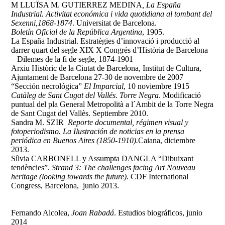
M LLUÏSA M. GUTIERREZ MEDINA
, La España
Industrial. Activitat económica i vida quotidiana al tombant del
Sexenni,1868-1874
. Universitat de Barcelona.
Boletín Oficial de la República Argentina
, 1905.
La España Industrial. Estratègies d’innovació i producció al
darrer quart del segle XIX X Congrés d’Història de Barcelona
– Dilemes de la fi de segle, 1874-1901
Arxiu Històric de la Ciutat de Barcelona, Institut de Cultura,
Ajuntament de Barcelona 27-30 de novembre de 2007
“Sección necrológica”
El Imparcial
, 10 noviembre 1915
Catàleg de Sant Cugat del Vallés. Torre Negra
. Modificació
puntual del pla General Metropolità a l´Ambit de la Torre Negra
de Sant Cugat del Vallès. Septiembre 2010.
Sandra M. SZIR
Reporte documental, régimen visual y
fotoperiodismo. La Ilustración de noticias en la prensa
periódica en Buenos Aires (1850-1910).
Caiana, diciembre
2013.
Sílvia CARBONELL y Assumpta DANGLA “Dibuixant
tendències”.
Strand 3: The challenges facing Art Nouveau
heritage (looking towards the future)
. CDF International
Congress, Barcelona, junio 2013.
Fernando Alcolea,
Joan Rabadá
.
Estudios biográficos,
junio
2014