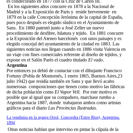
es condecorado en 1877 con la Cruz de Carlos III.
En los siguientes años concurre en 1878 a la Nacional de
Madrid y a la Exposición de Paris y reside brevemente en
1879 en la calle Concepción Jerónima de la capital de España,
pues poco después es elegido síndico en el Ayuntamiento de
Sans. En 1880 patentó junto a José Zeller un nuevo
procedimiento de desfibre, hilatura y tejido. En 1881 concurre
a la Exposición del Ateneo barcelonés con unos paisajes y es
elegido concejal del ayuntamiento de la ciudad en 1883. Las
siguientes noticias nos llegan cuando en 1886 visita Valencia en
un viaje con fines comerciales referente al diseño de tejidos, y
expone en el Salón Parés el cuadro titulado
El vado
.
Argentina
Por entonces ya debió de contactar con el dibujante Francisco
Fortuny (Pobla de Montornés, 1 enero 1865, Buenos Aires,23
julio 1942) que residía también en Sans y que llevó acabo
numerosas composiciones que tienen como motivo las fábricas
de dicha población como
El Vapor Vell
. Por este motivo es
posible que al igual que su compañero, marchase rumbo a
Argentina hacia 1887, donde trabajaron ambos como artistas
gráficos para el diario
Las Provincias Ilustradas
.
La vendimia en la granja Oriol, Concordia (Entre Ríos), Argentina.
1894
Otras noticias hablan que intervino en pintar la cúpula de la