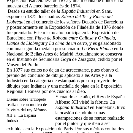
Exposición Barcelonesa de 1872 y una medalla de honor en la
muestra del Ateneo barcelonés de 1874.
Desde su estudio taller de
la España Industrial
en Sans,
expone en 1875 los cuadros
Ribera del Ter
y
Ribera del
Llobregat
en el comercio de los señores Deparés de Barcelona
y posteriormente en la Exposición de Filadelfia de 1876 donde
fue premiado. Este mismo año participa en la Exposición de
Barcelona con
Playa de Roboan entre Callosa y Orihuela,
Llanos de Llobregat
y
La cima de un cerro,
y es galardonado
con una segunda medalla por su cuadro
La Riera Blanca
en la
Nacional de Bellas Artes de Madrid. Actualmente se conserva
en el Instituto de Secundaria Goya de Zaragoza, cedido por el
Museo del Prado.
En 1877 sus éxitos no dejan de acrecentarse, pues obtuvo el
premio del concurso de dibujo aplicado a las Artes y a la
Industria en la categoría de estampados por un proyecto de
dibujos para Indianas y una medalla de plata en la Exposición
Regional Leonesa por dos cuadros al óleo.
Y cuando este año, el Rey de España
Diseño sobre terciopelo
Alfonso XII visitó la fabrica
La
realizado con motivo de
España Industrial
en Barcelona, tuvo
la visita del rey Alfonso
la ocasión de admirar unas
XII a "La España
estampaciones de su retrato realizado
Industrial".
por el pintor y que iban a ser
exhibidas en la Exposición de Paris. Por sus méritos contraídos