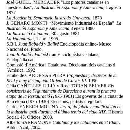
José GÜELL MERCADER "Los pintores catalanes en
nuestros días",
La Ilustración Española y Americana
, 1 agosto
1877
La Academia
,
Semanario Ilustrado Universal
, 1878
J. GENARO MONTI “Movimiento Industrial de España”
La
Ilustración Española y Americana
,8 enero 1880
La Ilustració Catalana
, 30 agosto 1881
La Vanguardia
, 1 abril 1905.
S.B.I.
Juan Rabadá y Ballvé
Enciclopedia online- Museo
Nacional del Prado.
Joan Rabadá i Vallbé
.Gran Enciclopèdia Catalana.
Enclopèdia.cat.
Comissió d´Amèrica i Catalunya. Diccionari dels catalans d
´Amèrica, 1992
Emilio de CÁRDENAS PIERA
Propuestas y decretos de la
Real y muy distinguida Orden de Carlos III.
1996
Cèlia CAÑELLES JULIÀ y Rosa TORAN BELVER
Els
consistoris de l´Ajuntament de Barcelona durant la primera
etapa de la Restauració (1875-1901
) Els governs de la ciutat de
Barcelona (1975-1930) Eleccions, partists i regidors.
Carlos ENRECH MOLINA
Jerarquía fabril y cualificación en
la industria textil durante el último tercio del siglo XIX.
Historia
Social, 45, Oficios, 2003.
Alberto SARRAMONE
Cataluña y los catalanes en el Plata
.
Biblos Azul, 2004.