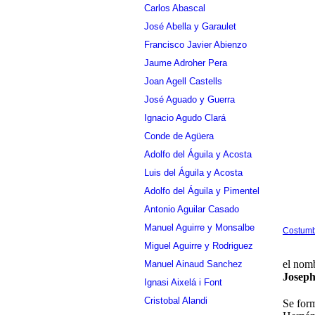
Carlos Abascal
José Abella y Garaulet
Francisco Javier Abienzo
Jaume Adroher Pera
Joan Agell Castells
José Aguado y Guerra
Ignacio Agudo Clará
Conde de Agüera
Adolfo del Águila y Acosta
Luis del Águila y Acosta
Adolfo del Águila y Pimentel
Antonio Aguilar Casado
Manuel Aguirre y Monsalbe
Costumb
Miguel Aguirre y Rodriguez
el nomb
Manuel Ainaud Sanchez
Joseph
Ignasi Aixelá i Font
Cristobal Alandi
Se for