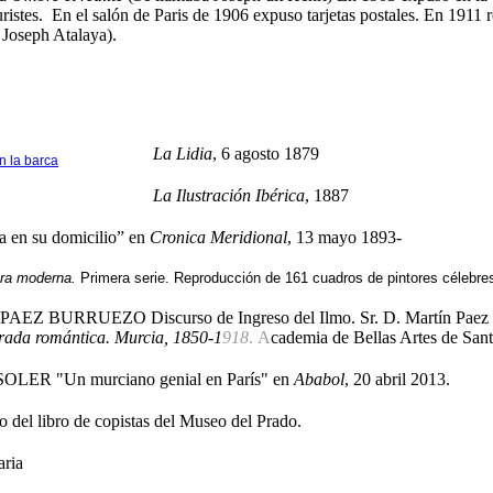
uristes.
En el salón de Paris de 1906 expuso tarjetas postales.
En 1911 r
Joseph Atalaya).
La Lidia
, 6 agosto 1879
n la barca
La Ilustración Ibérica
, 1887
a en su domicilio” en
Cronica Meridional
, 13 mayo 1893-
ura moderna.
Primera serie. Reproducción de 161 cuadros de pintores célebr
 PAEZ BURRUEZO Discurso de Ingreso del Ilmo. Sr. D. Martín Paez 
rada romántica. Murcia, 1850-1
918
.
A
cademia de Bellas Artes de Sant
SOLER "Un murciano genial en París" en
Ababol
, 20 abril 2013.
o del libro de copistas del Museo del Prado.
aria