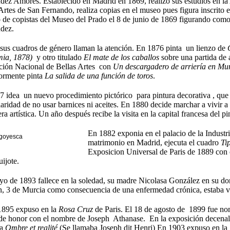
dez Amores.
Establecido en Madrid en 1869, realizó sus estudios en l
Artes de San Fernando, realiza copias en el museo pues
figura inscrito 
o de copistas del Museo del Prado el 8 de junio de 1869 figurando com
ndez.
sus cuadros de género llaman la atención
. En 1876 pinta un lienzo de
ia, 1878)
y otro titulado
El mate de los caballos
sobre una partida de 
ción Nacional de Bellas Artes con
Un descargadero de arriería en Mur
iormente pinta
La salida de una función de toros
.
7 idea un nuevo procedimiento pictórico para pintura decorativa
, que
laridad de no usar barnices ni aceites. En 1880 decide marchar a vivir a 
era artística. Un año después recibe la visita en la capital francesa del
En 1882 exponia en el palacio de la Industr
goyesca
matrimonio en Madrid, ejecuta el cuadro
Ti
Exposicion Universal de Paris de 1889 con c
ijote.
 de 1893 fallece en la soledad, su madre Nicolasa González en su dom
n, 3 de Murcia
como consecuencia de una enfermedad crónica
, estaba
v
1895 expuso en la
Rosa Cruz
de Paris. El 18 de agosto de 1899 fue no
 de honor con el nombre de Joseph Athanase. En la exposición decenal
la
Ombre et realité
(Se llamaba Joseph dit Henri) En 1903 expuso en la 