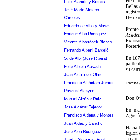
Hernán
Felix Alarcón y Brenes
Bellas 
José María Alarcon
registr
Herna
Cárceles
Eduardo de Alba y Masas
Pronto 
Enrique Alba Rodriguez
Academ
Exposi
Vicente Albarránch Blasco
Poster
Fernando Alberti Barceló
En 187
S. de Albi (José Ribera)
particu
Felip Albiol i Ausach
su carr
Juan Alcalá del Olmo
Francisco Alcántara Jurado
Escena 
Pascual Alcayne
Don Qu
Manuel Alcázar Ruiz
José Alcázar Tejedor
En mayo
Francisco Aldana y Montes
Agustí
Juan Aldaz y Sancho
Hacia 
José Alea Rodriguez
legion
acuare
Trinitat Alemany i Font