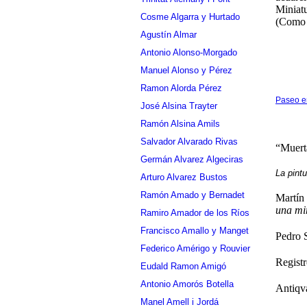
Miniat
Cosme Algarra y Hurtado
(Como 
Agustín Almar
Antonio Alonso-Morgado
Manuel Alonso y Pérez
Ramon Alorda Pérez
Paseo e
José Alsina Trayter
Ramón Alsina Amils
Salvador Alvarado Rivas
“Muert
Germán Alvarez Algeciras
La pint
Arturo Alvarez Bustos
Ramón Amado y Bernadet
Martín
una mi
Ramiro Amador de los Ríos
Francisco Amallo y Manget
Pedro 
Federico Amérigo y Rouvier
Registr
Eudald Ramon Amigó
Antonio Amorós Botella
Antiqv
Manel Amell i Jordá