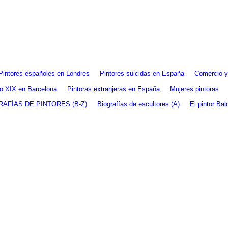
Pintores españoles en Londres
Pintores suicidas en España
Comercio y 
glo XIX en Barcelona
Pintoras extranjeras en España
Mujeres pintoras
RAFÍAS DE PINTORES (B-Z)
Biografías de escultores (A)
El pintor Ba