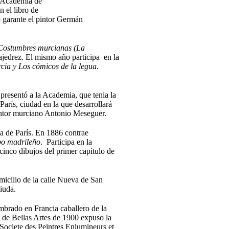
a Academia de
en el libro de
o garante el pintor Germán
Costumbres murcianas (La
ajedrez. El mismo año participa en la
cia y Los cómicos de la legua
.
 presentó a la Academia,
que tenia la
París, ciudad en la que desarrollará
 pintor murciano Antonio Meseguer.
ia de París. En 1886 contrae
po madrileño
. Participa en la
inco dibujos del primer capítulo de
icilio de la calle Nueva de San
iuda.
mbrado en Francia caballero de la
 de Bellas Artes de 1900 expuso la
Societe des Peintres Enlumineurs et