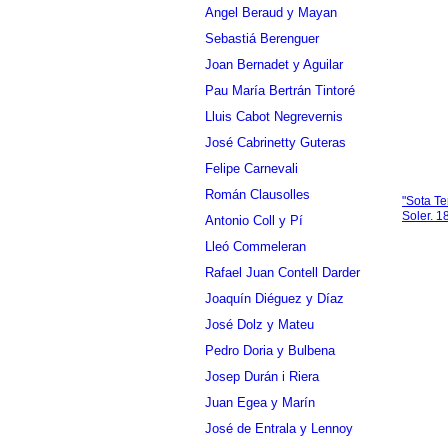
Angel Beraud y Mayan
Sebastiá Berenguer
Joan Bernadet y Aguilar
Pau María Bertrán Tintoré
Lluis Cabot Negrevernis
José Cabrinetty Guteras
Felipe Carnevali
Román Clausolles
"Sota Te
Soler. 1
Antonio Coll y Pí
Lleó Commeleran
Rafael Juan Contell Darder
Joaquín Diéguez y Díaz
José Dolz y Mateu
Pedro Doria y Bulbena
Josep Durán i Riera
Juan Egea y Marín
José de Entrala y Lennoy