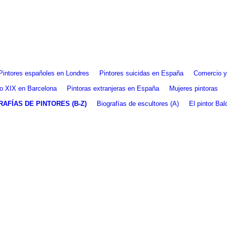
Pintores españoles en Londres
Pintores suicidas en España
Comercio y 
glo XIX en Barcelona
Pintoras extranjeras en España
Mujeres pintoras
RAFÍAS DE PINTORES (B-Z)
Biografías de escultores (A)
El pintor Ba