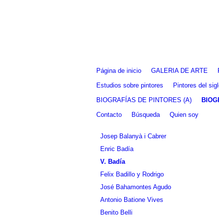
Fernando Alcolea
Página de inicio
GALERIA DE ARTE
Estudios sobre pintores
Pintores del si
BIOGRAFÍAS DE PINTORES (A)
BIOG
Contacto
Búsqueda
Quien soy
Josep Balanyà i Cabrer
Enric Badía
V. Badía
Felix Badillo y Rodrigo
José Bahamontes Agudo
Antonio Batione Vives
Benito Belli