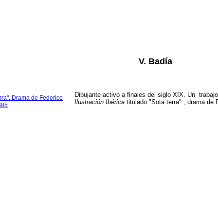
V. Badía
Dibujante activo a finales del siglo XIX. Un trab
rra". Drama de Federico
Ilustración Ibérica
titulado "Sota terra" , drama de 
885