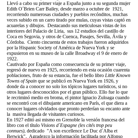
Llevó a cabo su primer viaje a España junto a su segunda mujer
Edith O´Brien Carr Bailey, desde marzo a octubre de 1921,
recorriendo numerosas ciudades y pueblos recónditos, muchas
veces subido en un carro tirado por mulas, cuyas vistas captó en
acuarelas y dibujos. Destacando sus meticulosas vistas de los
interiores del Palacio de Liria, sus 12 estudios del castillo de
Coca en Segovia, y otros de Cuenca, Pasajes, Sevilla, Ávila y
Córdoba. Ciento cincuenta de estos trabajos fueron adquiridos
por la Hispanic Society of América de Nueva York y se
expusieron en su museo de la calle Broadway el 9 de enero de
1922.
Cautivado por España como consecuencia de su primer viaje,
regresó de nuevo en 1925, recorriendo en esta ocasión cuarenta
poblaciones, fruto de su estancia, fue el bello libro
Little Known
Towns of Spain
que se publicó en Nueva York en 1926, y
donde da a conocer no solo los tópicos lugares turísticos, si no
otros lugares desconocidos por el gran público. Ello fue lo que
le recriminó medio en broma, el pintor Ignacio Zuloaga cuando
se encontró con el dibujante americano en París, el que diera a
conocer lugares olvidados que pronto perderían su encanto ante
la masiva llegada de visitantes curiosos.
En 1927 editó asi mismo en Grenoble la versión francesa del
libro con el título
Visions d´Espagne (les cités trop peu
connues)
, dedicado "A son excellence Le Duc d´Alba et
Berwick". Agradezco la información facilitada por Alfonso