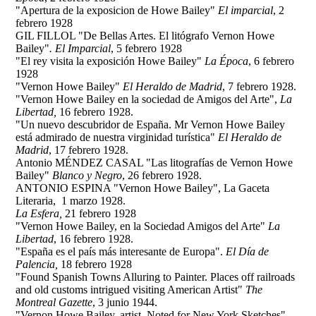
"Apertura de la exposicion de Howe Bailey"
El imparcial
, 2
febrero 1928
GIL FILLOL "De Bellas Artes. El litógrafo Vernon Howe
Bailey"
. El Imparcial
, 5 febrero 1928
"El rey visita la exposición Howe Bailey"
La Época
, 6 febrero
1928
"Vernon Howe Bailey"
El Heraldo de Madrid
, 7 febrero 1928.
"Vernon Howe Bailey en la sociedad de Amigos del Arte",
La
Libertad,
16 febrero 1928.
"Un nuevo descubridor de España. Mr Vernon Howe Bailey
está admirado de nuestra virginidad turística"
El Heraldo de
Madrid
, 17 febrero 1928.
Antonio MÉNDEZ CASAL "Las litografías de Vernon Howe
Bailey"
Blanco y Negro
, 26 febrero 1928.
ANTONIO ESPINA "Vernon Howe Bailey", La Gaceta
Literaria, 1 marzo 1928.
La Esfera,
21 febrero 1928
"Vernon Howe Bailey, en la Sociedad Amigos del Arte"
La
Libertad
, 16 febrero 1928.
"España es el país más interesante de Europa".
El Día de
Palencia,
18 febrero 1928
"Found Spanish Towns Alluring to Painter. Places off railroads
and old customs intrigued visiting American Artist"
The
Montreal Gazette
, 3 junio 1944.
"Vernon Howe Bailey, artist. Noted for New York Sketches"