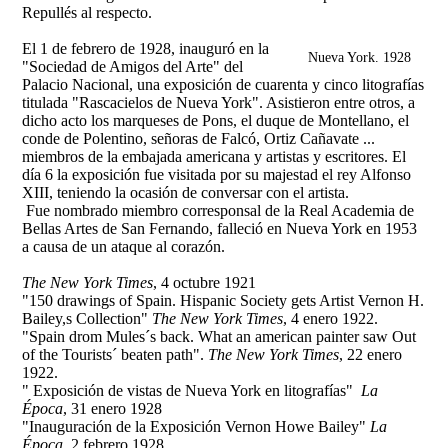
Repullés al respecto.
El 1 de febrero de 1928, inauguró en la
Nueva York. 1928
"Sociedad de Amigos del Arte" del
Palacio Nacional, una exposición de cuarenta y cinco litografías
titulada "Rascacielos de Nueva York". Asistieron entre otros, a
dicho acto los marqueses de Pons, el duque de Montellano, el
conde de Polentino, señoras de Falcó, Ortiz Cañavate ...
miembros de la embajada americana y artistas y escritores. El
día 6 la exposición fue visitada por su majestad el rey Alfonso
XIII, teniendo la ocasión de conversar con el artista.
Fue nombrado miembro corresponsal de la Real Academia de
Bellas Artes de San Fernando, falleció en Nueva York en 1953
a causa de un ataque al corazón.
The New York Times
, 4 octubre 1921
"150 drawings of Spain. Hispanic Society gets Artist Vernon H.
Bailey,s Collection"
The New York Times
, 4 enero 1922.
"Spain drom Mules´s back. What an american painter saw Out
of the Tourists´ beaten path".
The New York Times
, 22 enero
1922.
" Exposición de vistas de Nueva York en litografías"
La
Época
, 31 enero 1928
"Inauguración de la Exposición Vernon Howe Bailey"
La
Época
, 2 febrero 1928