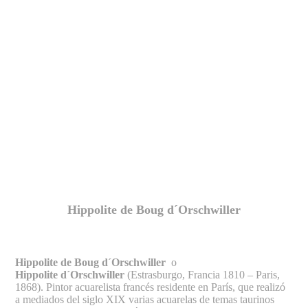
Fernando Alcolea
Hippolite de Boug d´Orschwiller
Hippolite de Boug d´Orschwiller
o
Hippolite d´Orschwiller
(Estrasburgo, Francia 1810 – Paris,
1868). Pintor acuarelista francés residente en París, que realizó
a mediados del siglo XIX varias acuarelas de temas taurinos