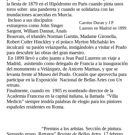
la fiesta de 1879 en el Hipódromo en Paris cuando pinta unos
toros sobre una pandereta y cuando se solidariza con las
inundaciones acaecidas en Murcia.
Incluso a sus discípulos
Carolus Duran y J.P.
extranjeros como John Singer
Laurens en Madrid en 1899.
Sargent, William Dannat, Anaïs
Beauvais, el irlandés Norman Garstin, Madame Gironella,
Robert Cutler Hinckley y el polaco Myrton Michalski les
inculcará su pasión velazqueña, instigándoles a visitar el Prado
para descubrir las obras del gran maestro.
En 1899 llevó a cabo juanto a Jean Paul Laurens un viaje a
Madrid, asistiendo como delegado de Francia a la inauguración
del monumento a Velázquez, de Aniceto Marinas, y que se
levanta frente al Museo del Prado. Ocasión que aprovecha para
participar en la Exposición Nacional de Bellas Artes con
Un
retrato
.
Finalmente, cuando en 1905 es nombrado director de la
Academia Francesa en la capital italiana, la llamada “Villa
Medicis” siempre tendría palabras de elogio para los pintores
españoles residentes en Roma.
“Premios a los artistas. Sección de pintura.
Segundo grupo. Retratos”
Revista de Bellas Artes
, 17 febrero