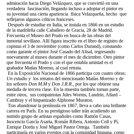
admiración hacia Diego Velázquez, que se convirtió en una
verdadera fascinación, llegando incluso a adoptar el pintor en
su juventud una cierta apariencia física Velazqueña, hecho que
reflejaron algunos críticos franceses.
Después de estudiar en Italia, se instala en 1866 en un estudio
de la madrileña calle Caballero de Gracia, 28 de Madrid.
Frecuenta el Museo del Prado en busca de las obras del
inmortal sevillano. Allí figura inscrito en el libro de registro de
copistas el 3 de noviembre (como Carlos Durand), constando
como garante el pintor José Casado del Alisal, regresando
nuevamente al museo durante el mes de diciembre. Otro pintor
que frecuenta el Prado y con el que entabla amistad es el
grabador Matías Moreno, al cual retrata.
En la Exposición Nacional de 1866 participa con cuatro obras;
Un estudio
y los retratos del mencionado Matías
Moreno
y de
los señores
Don M.M
y
Don J.R.R.,
por los que obtiene una
medalla de tercera clase. En la muestra también toman parte,
entre otros, sus compatriotas Jules Worms, Landrin, Allard –
Cambray y el hispanizado Alphonse Muraton.
Tras abandonar la península en 1867, lleva a cabo una brillante
carrera en París. En su prestigioso taller irán acudiendo un
nutrido grupo de artistas españoles como Ramón Casas,
Inocencio García Asarta, Román Ribera, Antonio Coll y Pí,
Enrique Dorda y José Miguel Pastor Ortega. También
participaría en varios eventos con la comunidad hispana, como